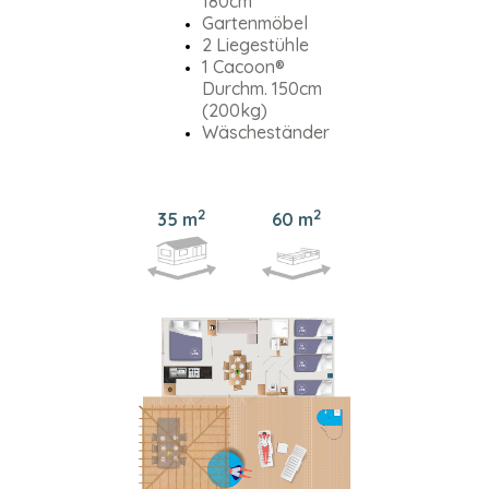
180cm
Gartenmöbel
2 Liegestühle
1 Cacoon®
Durchm. 150cm
(200kg)
Wäscheständer
2
2
35 m
60 m