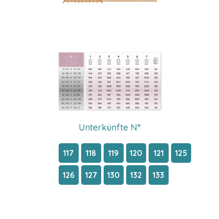
Unterkünfte N°
117
118
119
120
121
125
126
127
130
132
133