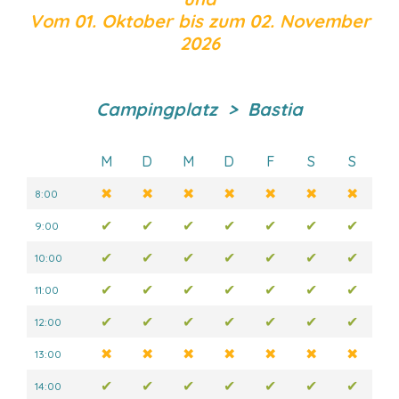
Vom 01. Oktober bis zum 02. November
2026
Campingplatz > Bastia
M
D
M
D
F
S
S
✖
✖
✖
✖
✖
✖
✖
8:00
✔
✔
✔
✔
✔
✔
✔
9:00
✔
✔
✔
✔
✔
✔
✔
10:00
✔
✔
✔
✔
✔
✔
✔
11:00
✔
✔
✔
✔
✔
✔
✔
12:00
✖
✖
✖
✖
✖
✖
✖
13:00
✔
✔
✔
✔
✔
✔
✔
14:00