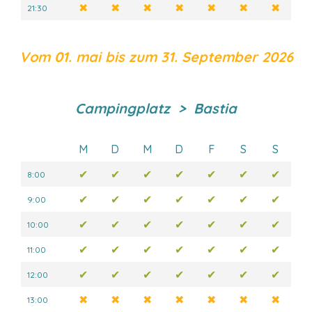
✖
✖
✖
✖
✖
✖
✖
21:30
Vom 01. mai bis zum 31. September 2026
Campingplatz > Bastia
M
D
M
D
F
S
S
✔
✔
✔
✔
✔
✔
✔
8:00
✔
✔
✔
✔
✔
✔
✔
9:00
✔
✔
✔
✔
✔
✔
✔
10:00
✔
✔
✔
✔
✔
✔
✔
11:00
✔
✔
✔
✔
✔
✔
✔
12:00
✖
✖
✖
✖
✖
✖
✖
13:00