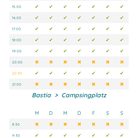
✔
✔
✔
✔
✔
✔
✔
15:00
✔
✔
✔
✔
✔
✔
✔
16:00
✔
✔
✔
✔
✔
✔
✔
17:00
✔
✔
✔
✔
✔
✔
✔
18:00
✔
✔
✔
✔
✔
✔
✔
19:00
✖
✖
✖
✖
✖
✖
✖
20:00
✔
✔
✔
✔
✔
✔
✔
20:30
✖
✖
✖
✖
✖
✖
✖
21:00
Bastia > Campsingplatz
M
D
M
D
F
S
S
✖
✖
✖
✖
✖
✖
✖
8:30
✔
✔
✔
✔
✔
✔
✔
9:30