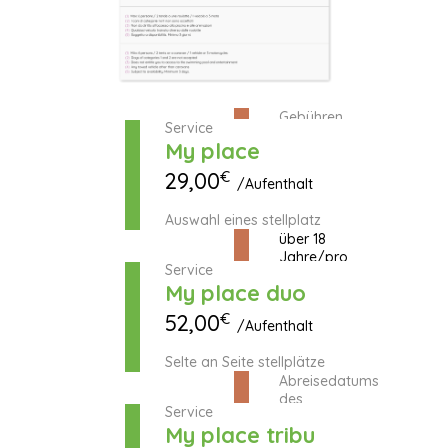
Gebühren
Service
Kurtaxe
My place
0,66
€
29,00
€
/Aufenthalt
/pro
Auswahl eines stellplatz
Person
über 18
Jahre/pro
Service
Nacht
My place duo
Minderjährige
52,00
€
/Aufenthalt
bis zum
Zeitpunkt
Selte an Seite stellplätze
des
Abreisedatums
des
Service
Aufenthalts
My place tribu
sind