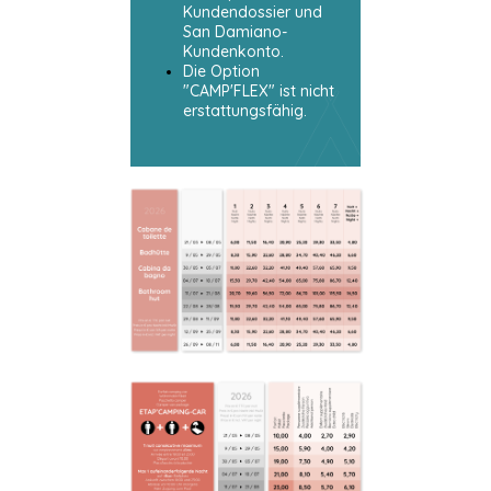
Kundendossier und
San Damiano-
Kundenkonto.
Die Option
"CAMP'FLEX" ist nicht
erstattungsfähig.