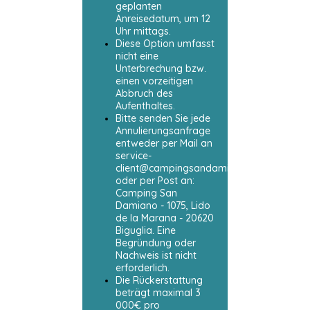
geplanten
Anreisedatum, um 12
Uhr mittags.
Diese Option umfasst
nicht eine
Unterbrechung bzw.
einen vorzeitigen
Abbruch des
Aufenthaltes.
Bitte senden Sie jede
Annulierungsanfrage
entweder per Mail an
service-
client@campingsandamiano.com
oder per Post an:
Camping San
Damiano - 1075, Lido
de la Marana - 20620
Biguglia. Eine
Begründung oder
Nachweis ist nicht
erforderlich.
Die Rückerstattung
beträgt maximal 3
000€ pro