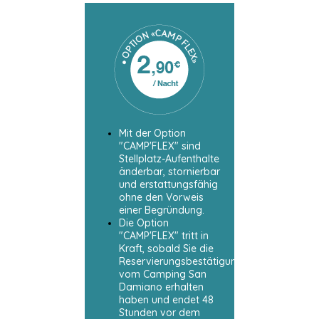
Mit der Option
"CAMP'FLEX" sind
Stellplatz-Aufenthalte
änderbar, stornierbar
und erstattungsfähig
ohne den Vorweis
einer Begründung.
Die Option
"CAMP'FLEX" tritt in
Kraft, sobald Sie die
Reservierungsbestätigung
vom Camping San
Damiano erhalten
haben und endet 48
Stunden vor dem